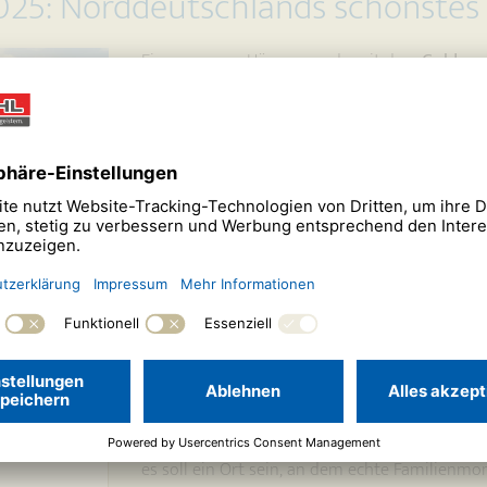
2025: Norddeutschlands schönste
Eines unserer Häuser wurde mit der
„Goldene
schönsten Baumeister-Haus Norddeutschlan
Das prämierte Einfamilienhaus überzeugt mit 
hochwertigen Klinkerfassade und einem nachh
außen setzt das Haus ein starkes Zeichen – au
Planung und hochwertige Materialien zu ein
Großzügige, lichtdurchflutete Räume schaff
Wohn-, Ess- und Küchenbereich bildet den Mitt
gemeinsame Zeit mit Familie und Freunden. Wa
gestaltete Rückzugsorte – von der gemütlic
Haus zu einem Ort zum Wohlfühlen.
Die Auszeichnung unterstreicht, wie wichtig 
Architektur, Funktionalität und Wohnqualität i
es soll ein Ort sein, an dem echte Familienm