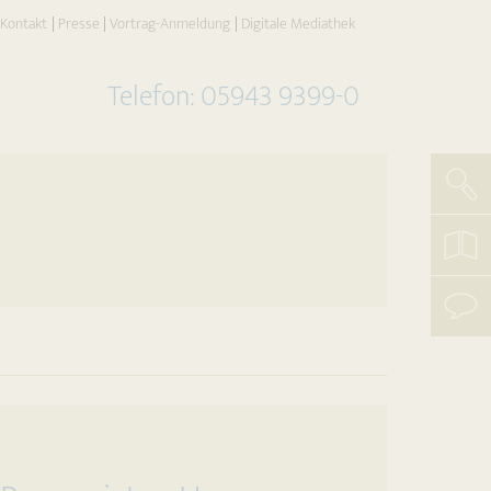
Kontakt
Presse
Vortrag-Anmeldung
Digitale Mediathek
Telefon: 05943 9399-0
Such
koste
Katal
beste
mit
uns
aufn