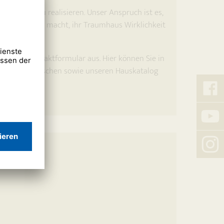
igenheim zu realisieren. Unser Anspruch ist es,
 wie möglich macht, ihr Traumhaus Wirklichkeit
olgende Kontaktformular aus. Hier können Sie in
in mit uns wünschen sowie unseren Hauskatalog
Bauu
auf
Faceb
Bauu
auf
Youtu
Bauu
auf
Insta