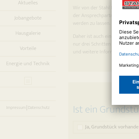
Aktuelles
Wir von der Stahl Bauunternehm
der Ansprechpartner und Baupa
Jobangebote
werden zu lassen.
Hausgalerie
Daher ist auch eine erste Kont
nur drei Schritten angeben, o
Vorteile
und weitere Informationen kost
Energie und Technik
Ist ein Grundst
Impressum
Datenschutz
Ja, Grundstück vorhande