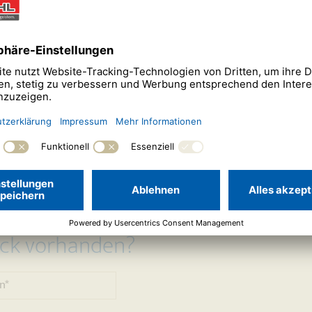
en GmbH freuen uns sehr über Ihr Interesse, mit uns Ihr neues E
rtner zu sein, der es von Anfang an den Bauherren so angenehm
aktaufnahme mit uns ganz unkompliziert: Füllen Sie einfach das f
b Sie bereits ein Grundstück haben, ob Sie einen Beratungsterm
enfrei an Ihre Adresse anfordern.
ück vorhanden?
n
*