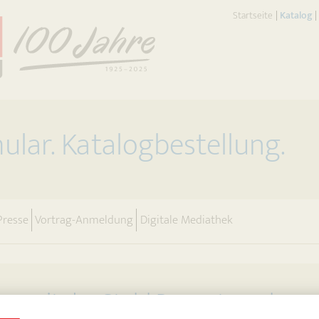
(
Startseite
Katalog
lar. Katalogbestellung.
Presse
Vortrag-Anmeldung
Digitale Mediathek
me mit der Stahl Bauunternehme