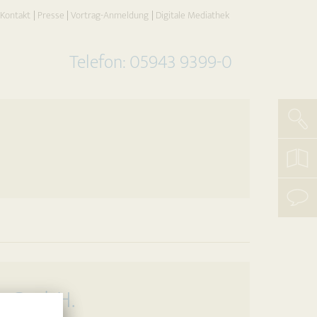
current)
Kontakt
Presse
Vortrag-Anmeldung
Digitale Mediathek
Telefon: 05943 9399-0
Such
koste
Katal
beste
mit
uns
aufn
n GmbH.