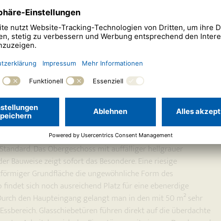
t individuellem Design.
 Standard. Das Obergeschoss mit auffälliger hellgrauer
r Bauweise zeigt sofort das Besondere. Eine riesige
zförmiger Grundfläche die ungewöhnliche Form des
 findet sich noch ausreichend Platz für eine ebenerdige
Durch den Haupteingang gelangt man in den mit 50 m² sehr
ssbereich. Glasschiebetüren führen direkt auf die überdachte