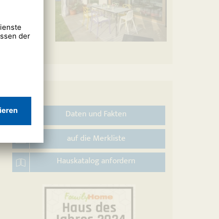
Daten und Fakten
auf die Merkliste
Hauskatalog anfordern