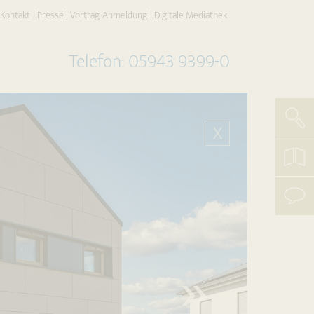
Kontakt
Presse
Vortrag-Anmeldung
Digitale Mediathek
Telefon: 05943 9399-0
Such
X
koste
Katal
beste
mit
uns
aufn