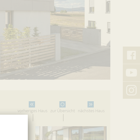
Bauu
auf
Faceb
Bauu
auf
Youtu
Bauu
auf
vorheriges Haus
zur Übersicht
nächstes Haus
Insta